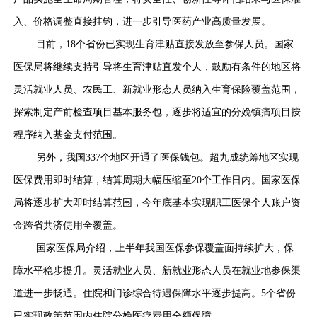
入、价格调整直接挂钩，进一步引导医药产业高质量发展。
目前，
18
个省份已实现生育津贴直接发放至参保人员。国家
医保局将继续支持引导将生育津贴直发个人，鼓励有条件的地区将
灵活就业人员、农民工、新就业形态人员纳入生育保险覆盖范围，
探索制定产前检查项目基本服务包，逐步将适宜的分娩镇痛项目按
程序纳入基金支付范围。
另外，我国
337
个地区开通了医保钱包。超九成统筹地区实现
医保费用即时结算，结算周期大幅压缩至
20
个工作日内。国家医保
局将逐步扩大即时结算范围，今年底基本实现职工医保个人账户资
金跨省共济使用全覆盖。
国家医保局介绍，上半年我国医保参保覆盖面持续扩大，保
障水平稳步提升。灵活就业人员、新就业形态人员在就业地参保渠
道进一步畅通。住院和门诊综合待遇保障水平逐步提高。
5
个省份
已实现政策范围内住院分娩医疗费用全额保障。