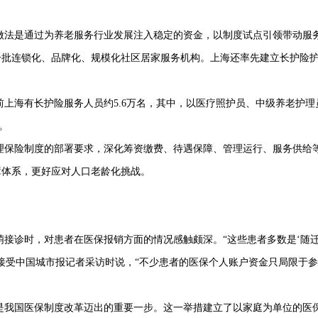
做法是通过为养老服务行业发展注入稳定的资金，以制度试点引领带动服
一批连锁化、品牌化、规模化社区居家服务机构。上海还率先建立长护险护
前上海有长护险服务人员约
5.6
万名，其中，以医疗照护员、中级养老护理
。
理保险制度的部署要求，深化筹资缴费、待遇保障、管理运行、服务供给
障体系，更好应对人口老龄化挑战。
萌接诊时，对患者在医保报销方面的情况感触颇深。
“这些患者多数是‘随
接受中国城市报记者采访时说，“不少患者的医保个人账户资金只局限于
是我国医保制度改革迈出的重要一步。这一举措建立了以家庭为单位的医