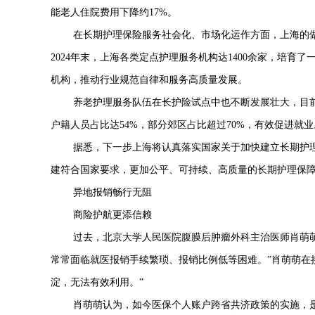
能老人住院费用下降约
17%
。
在长期护理保险服务社会化、市场化运作方面，上海的
2024
年末，上海各类定点护理服务机构达
1400
余家，培育了
机构，推动行业规范自律和服务高质量发展。
养老护理服务队伍在长护险试点中也不断发展壮大，目
户籍人员占比达
54%
，部分郊区占比超过
70%
，有效促进就业
据悉，下一步上海将认真落实国家关于加快建立长期护
建符合国家要求，更加公平、可持续、高质量的长期护理保
异地报销畅行无阻
商险护航更添信赖
过去，北京大学人民医院腹膜后肿瘤外科主治医师肖萌
常常面临就医报销手续繁琐、报销比例低等困难。”肖萌萌在
淀，无法有效利用。”
肖萌萌认为，如今医保个人账户跨省共济政策的实施，