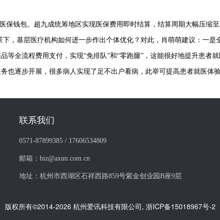
医保钱包。超九成统筹地区实现医保费用即时结算，结算周期大幅压缩至
景下，基层医疗机构如何进一步作出个体优化？对此，肖萌萌建议：一是
药品等全流程费用支付，实现
“免排队”和“零跑腿”，这能很好地提升患
服务也逐步开展，很多病人实现了足不出户看病，此举可提高患者就医体
联系我们
0571-87899385 / 17606534809
邮箱：biz@axun.com.cn
地址：杭州市西湖区石祥西路859号紫金创业园B座9层
版权所有©2014-2026 杭州爱讯科技有限公司,
浙ICP备15018967号-2