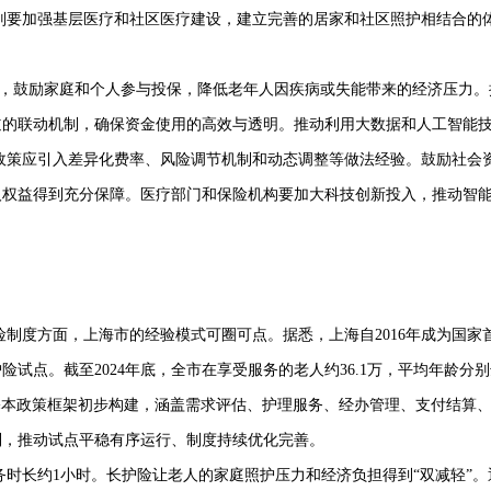
别要加强基层医疗和社区医疗建设，建立完善的居家和社区照护相结合的
品，鼓励家庭和个人参与投保，降低老年人因疾病或失能带来的经济压力。
道的联动机制，确保资金使用的高效与透明。推动利用大数据和人工智能
政策应引入差异化费率、风险调节机制和动态调整等做法经验。鼓励社会
人权益得到充分保障。医疗部门和保险机构要加大科技创新投入，推动智
险制度方面，上海市的经验模式可圈可点。据悉，上海自
2016
年成为国家
护险试点。截至
2024
年底，全市在享受服务的老人约
36.1
万，平均年龄分别
基本政策框架初步构建，涵盖需求评估、护理服务、经办管理、支付结算
制，推动试点平稳有序运行、制度持续优化完善。
务时长约
1
小时。长护险让老人的家庭照护压力和经济负担得到“双减轻”