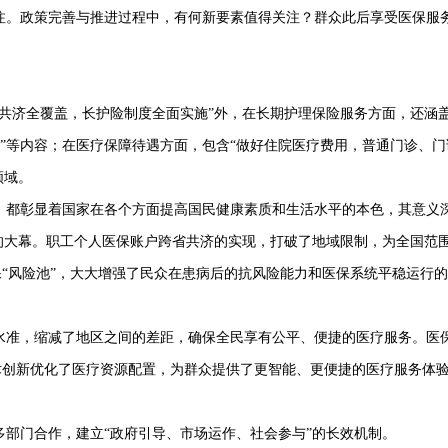
注。政策完善与推进过程中，有何新要素值得关注？群众此后享受医保服
省共济全覆盖，长护险制度全面实施”外，在长期护理保险服务方面，还涵盖
品”等内容；在医疗保障待遇方面，包含“做好住院医疗费用，普通门诊、门
领域。
，都彰显着国家在各个方面提高国民健康素质和生活水平的本色，其意义
改的大幕。职工个人医保账户跨省共济的实现，打破了地域限制，为全国范
“风险池”，大大增强了民众在患病后的抗风险能力和医保系统平稳运行
水准，缩减了地区之间的差距，确保全民享有公平、便捷的医疗服务。医
术创新优化了医疗资源配置，为群众提供了更智能、更便捷的医疗服务体
多部门合作，建立
“政府引导、市场运作、社会参与”的长效机制。